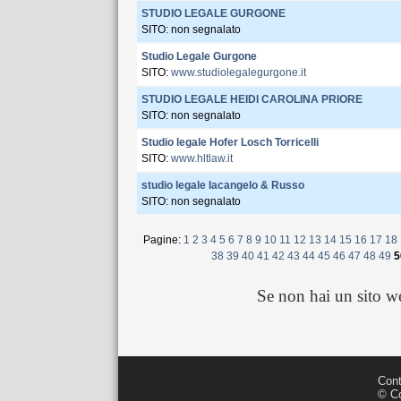
STUDIO LEGALE GURGONE
SITO: non segnalato
Studio Legale Gurgone
SITO:
www.studiolegalegurgone.it
STUDIO LEGALE HEIDI CAROLINA PRIORE
SITO: non segnalato
Studio legale Hofer Losch Torricelli
SITO:
www.hltlaw.it
studio legale Iacangelo & Russo
SITO: non segnalato
Pagine:
1
2
3
4
5
6
7
8
9
10
11
12
13
14
15
16
17
18
38
39
40
41
42
43
44
45
46
47
48
49
5
Se non hai un sito 
Cont
© Co