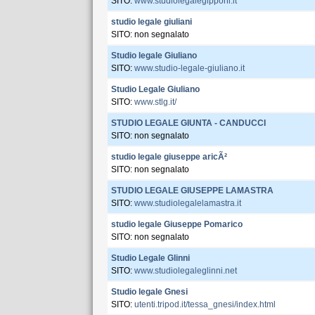
SITO:
www.studiolegalegipponi.it
studio legale giuliani
SITO: non segnalato
Studio legale Giuliano
SITO:
www.studio-legale-giuliano.it
Studio Legale Giuliano
SITO:
www.stlg.it/
STUDIO LEGALE GIUNTA - CANDUCCI
SITO: non segnalato
studio legale giuseppe aricÃ²
SITO: non segnalato
STUDIO LEGALE GIUSEPPE LAMASTRA
SITO:
www.studiolegalelamastra.it
studio legale Giuseppe Pomarico
SITO: non segnalato
Studio Legale Glinni
SITO:
www.studiolegaleglinni.net
Studio legale Gnesi
SITO:
utenti.tripod.it/tessa_gnesi/index.html