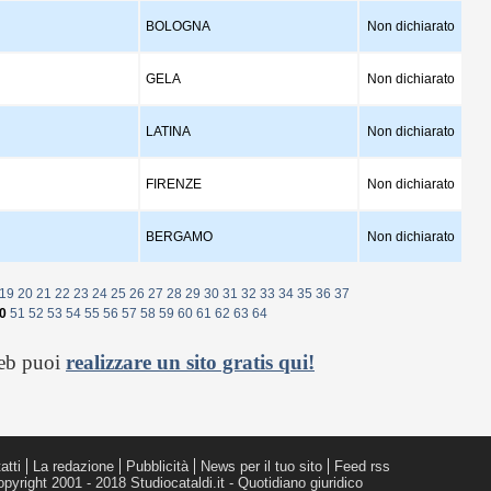
BOLOGNA
Non dichiarato
GELA
Non dichiarato
LATINA
Non dichiarato
FIRENZE
Non dichiarato
BERGAMO
Non dichiarato
19
20
21
22
23
24
25
26
27
28
29
30
31
32
33
34
35
36
37
0
51
52
53
54
55
56
57
58
59
60
61
62
63
64
web puoi
realizzare un sito gratis qui!
atti
La redazione
Pubblicità
News per il tuo sito
Feed rss
pyright 2001 - 2018 Studiocataldi.it - Quotidiano giuridico