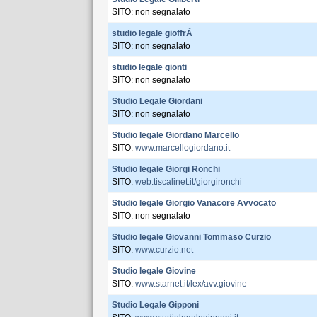
SITO: non segnalato
studio legale gioffrÃ¨
SITO: non segnalato
studio legale gionti
SITO: non segnalato
Studio Legale Giordani
SITO: non segnalato
Studio legale Giordano Marcello
SITO:
www.marcellogiordano.it
Studio legale Giorgi Ronchi
SITO:
web.tiscalinet.it/giorgironchi
Studio legale Giorgio Vanacore Avvocato
SITO: non segnalato
Studio legale Giovanni Tommaso Curzio
SITO:
www.curzio.net
Studio legale Giovine
SITO:
www.starnet.it/lex/avv.giovine
Studio Legale Gipponi