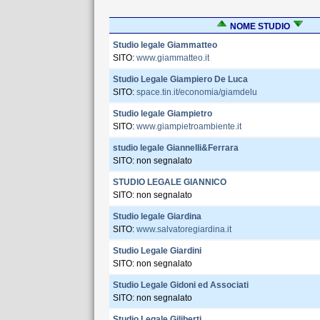
NOME STUDIO
Studio legale Giammatteo
SITO:
www.giammatteo.it
Studio Legale Giampiero De Luca
SITO:
space.tin.it/economia/giamdelu
Studio legale Giampietro
SITO:
www.giampietroambiente.it
studio legale Giannelli&Ferrara
SITO: non segnalato
STUDIO LEGALE GIANNICO
SITO: non segnalato
Studio legale Giardina
SITO:
www.salvatoregiardina.it
Studio Legale Giardini
SITO: non segnalato
Studio Legale Gidoni ed Associati
SITO: non segnalato
Studio Legale Giliberti