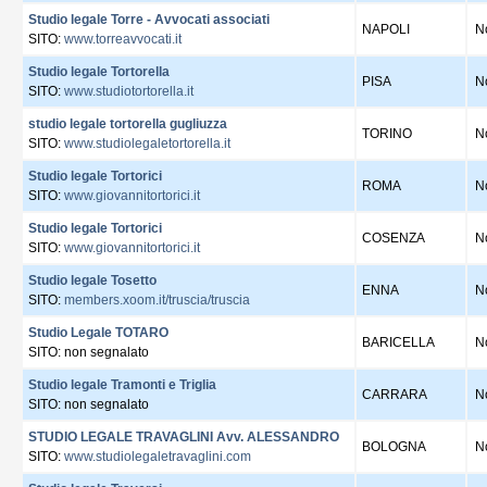
Studio legale Torre - Avvocati associati
NAPOLI
No
SITO:
www.torreavvocati.it
Studio legale Tortorella
PISA
No
SITO:
www.studiotortorella.it
studio legale tortorella gugliuzza
TORINO
No
SITO:
www.studiolegaletortorella.it
Studio legale Tortorici
ROMA
No
SITO:
www.giovannitortorici.it
Studio legale Tortorici
COSENZA
No
SITO:
www.giovannitortorici.it
Studio legale Tosetto
ENNA
No
SITO:
members.xoom.it/truscia/truscia
Studio Legale TOTARO
BARICELLA
No
SITO: non segnalato
Studio legale Tramonti e Triglia
CARRARA
No
SITO: non segnalato
STUDIO LEGALE TRAVAGLINI Avv. ALESSANDRO
BOLOGNA
No
SITO:
www.studiolegaletravaglini.com