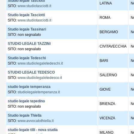
Studio legale Tasciotti
LATINA
No
SITO:
www.studiotasciotti.it
Studio legale Tasciotti
ROMA
No
SITO:
www.studiotasciotti.it
Studio legale Tassinari
BERGAMO
No
SITO: non segnalato
STUDIO LEGALE TAZZINI
CIVITAVECCHIA
No
SITO: non segnalato
Studio legale Tedeschi
BARI
No
SITO:
www.studiolegaletedeschi.it
STUDIO LEGALE TEDESCO
SALERNO
No
SITO:
www.studiolegaletedesco.it
studio legale temperanza
GIOVE
No
SITO:
studiolegaletemperanza.it
studio legale tepedino
BRIENZA
No
SITO: non segnalato
Studio legale Thiella
VICENZA
No
SITO:
www.avvocatothiella.it
studio legale tilli - nova studia
MILANO
No