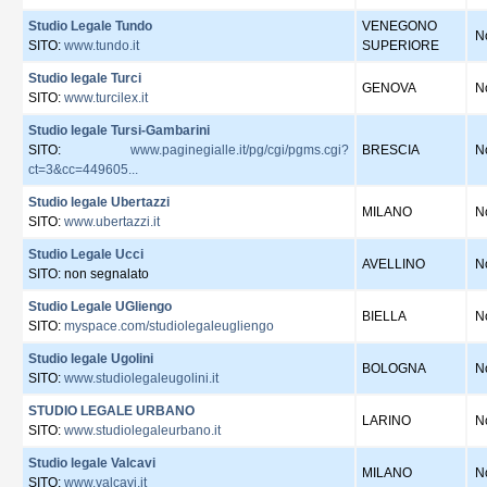
Studio Legale Tundo
VENEGONO
No
SITO:
www.tundo.it
SUPERIORE
Studio legale Turci
GENOVA
No
SITO:
www.turcilex.it
Studio legale Tursi-Gambarini
SITO:
www.paginegialle.it/pg/cgi/pgms.cgi?
BRESCIA
No
ct=3&cc=449605...
Studio legale Ubertazzi
MILANO
No
SITO:
www.ubertazzi.it
Studio Legale Ucci
AVELLINO
No
SITO: non segnalato
Studio Legale UGliengo
BIELLA
No
SITO:
myspace.com/studiolegaleugliengo
Studio legale Ugolini
BOLOGNA
No
SITO:
www.studiolegaleugolini.it
STUDIO LEGALE URBANO
LARINO
No
SITO:
www.studiolegaleurbano.it
Studio legale Valcavi
MILANO
No
SITO:
www.valcavi.it