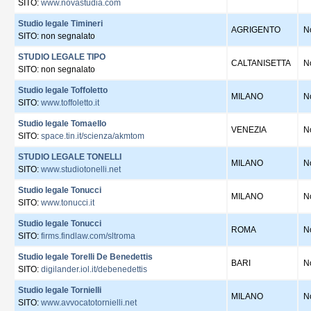
SITO:
www.novastudia.com
Studio legale Timineri
AGRIGENTO
No
SITO: non segnalato
STUDIO LEGALE TIPO
CALTANISETTA
No
SITO: non segnalato
Studio legale Toffoletto
MILANO
No
SITO:
www.toffoletto.it
Studio legale Tomaello
VENEZIA
No
SITO:
space.tin.it/scienza/akmtom
STUDIO LEGALE TONELLI
MILANO
No
SITO:
www.studiotonelli.net
Studio legale Tonucci
MILANO
No
SITO:
www.tonucci.it
Studio legale Tonucci
ROMA
No
SITO:
firms.findlaw.com/sltroma
Studio legale Torelli De Benedettis
BARI
No
SITO:
digilander.iol.it/debenedettis
Studio legale Tornielli
MILANO
No
SITO:
www.avvocatotornielli.net