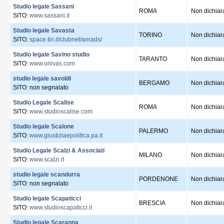
Studio legale Sassani
ROMA
Non dichiar
SITO:
www.sassani.it
Studio legale Savasta
TORINO
Non dichiar
SITO:
space.tin.it/clubnet/anrads/
Studio legale Savino studio
TARANTO
Non dichiar
SITO:
www.onivas.com
studio legale savoldi
BERGAMO
Non dichiar
SITO: non segnalato
Studio Legale Scalise
ROMA
Non dichiar
SITO:
www.studioscalise.com
Studio legale Scalone
PALERMO
Non dichiar
SITO:
www.giustiziaepolitica.pa.it
Studio Legale Scalzi & Associati
MILANO
Non dichiar
SITO:
www.scalzi.it
studio legale scandurra
PORDENONE
Non dichiar
SITO: non segnalato
Studio legale Scapaticci
BRESCIA
Non dichiar
SITO:
www.studioscapaticci.it
Studio legale Scaranna