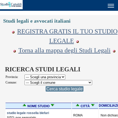
Studi legali e avvocati italiani
REGISTRA GRATIS IL TUO STUDIO
LEGALE
Torna alla mappa degli Studi Legali
RICERCA STUDI LEGALI
Provincia:
Comune:
DOMICILIAZ
NOME STUDIO
CITTÀ
studio legale rossella blefari
ROMA
Non dichiar
SITO: non segnalato