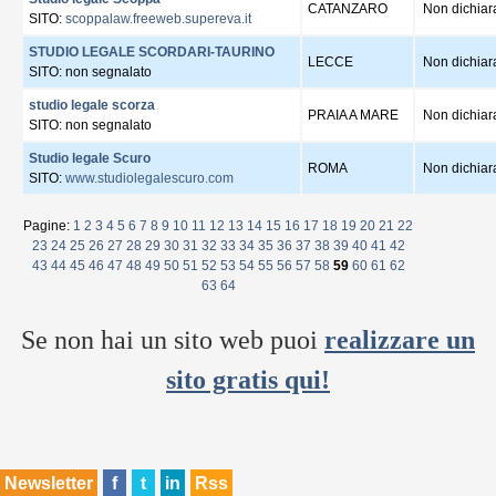
CATANZARO
Non dichiar
SITO:
scoppalaw.freeweb.supereva.it
STUDIO LEGALE SCORDARI-TAURINO
LECCE
Non dichiar
SITO: non segnalato
studio legale scorza
PRAIA A MARE
Non dichiar
SITO: non segnalato
Studio legale Scuro
ROMA
Non dichiar
SITO:
www.studiolegalescuro.com
Pagine:
1
2
3
4
5
6
7
8
9
10
11
12
13
14
15
16
17
18
19
20
21
22
23
24
25
26
27
28
29
30
31
32
33
34
35
36
37
38
39
40
41
42
43
44
45
46
47
48
49
50
51
52
53
54
55
56
57
58
59
60
61
62
63
64
Se non hai un sito web puoi
realizzare un
sito gratis qui!
Newsletter
f
t
in
Rss