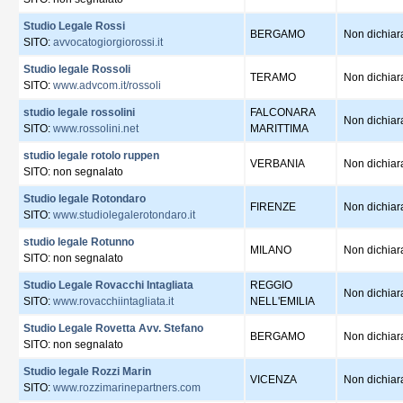
Studio Legale Rossi
BERGAMO
Non dichiar
SITO:
avvocatogiorgiorossi.it
Studio legale Rossoli
TERAMO
Non dichiar
SITO:
www.advcom.it/rossoli
studio legale rossolini
FALCONARA
Non dichiar
SITO:
www.rossolini.net
MARITTIMA
studio legale rotolo ruppen
VERBANIA
Non dichiar
SITO: non segnalato
Studio legale Rotondaro
FIRENZE
Non dichiar
SITO:
www.studiolegalerotondaro.it
studio legale Rotunno
MILANO
Non dichiar
SITO: non segnalato
Studio Legale Rovacchi Intagliata
REGGIO
Non dichiar
SITO:
www.rovacchiintagliata.it
NELL'EMILIA
Studio Legale Rovetta Avv. Stefano
BERGAMO
Non dichiar
SITO: non segnalato
Studio legale Rozzi Marin
VICENZA
Non dichiar
SITO:
www.rozzimarinepartners.com