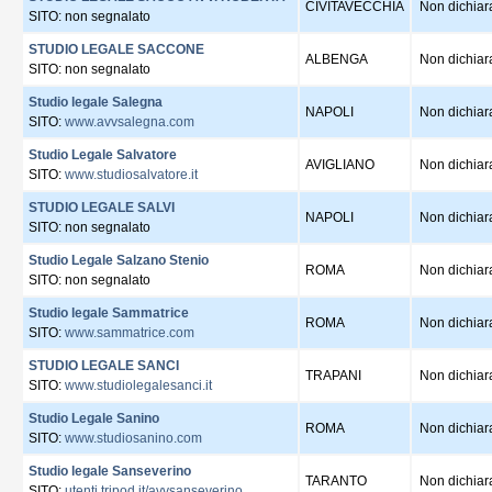
CIVITAVECCHIA
Non dichiar
SITO: non segnalato
STUDIO LEGALE SACCONE
ALBENGA
Non dichiar
SITO: non segnalato
Studio legale Salegna
NAPOLI
Non dichiar
SITO:
www.avvsalegna.com
Studio Legale Salvatore
AVIGLIANO
Non dichiar
SITO:
www.studiosalvatore.it
STUDIO LEGALE SALVI
NAPOLI
Non dichiar
SITO: non segnalato
Studio Legale Salzano Stenio
ROMA
Non dichiar
SITO: non segnalato
Studio legale Sammatrice
ROMA
Non dichiar
SITO:
www.sammatrice.com
STUDIO LEGALE SANCI
TRAPANI
Non dichiar
SITO:
www.studiolegalesanci.it
Studio Legale Sanino
ROMA
Non dichiar
SITO:
www.studiosanino.com
Studio legale Sanseverino
TARANTO
Non dichiar
SITO:
utenti.tripod.it/avvsanseverino