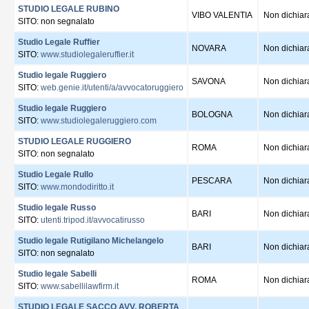
STUDIO LEGALE RUBINO
VIBO VALENTIA
Non dichiar
SITO: non segnalato
Studio Legale Ruffier
NOVARA
Non dichiar
SITO:
www.studiolegaleruffier.it
Studio legale Ruggiero
SAVONA
Non dichiar
SITO:
web.genie.it/utenti/a/avvocatoruggiero
Studio legale Ruggiero
BOLOGNA
Non dichiar
SITO:
www.studiolegaleruggiero.com
STUDIO LEGALE RUGGIERO
ROMA
Non dichiar
SITO: non segnalato
Studio Legale Rullo
PESCARA
Non dichiar
SITO:
www.mondodiritto.it
Studio legale Russo
BARI
Non dichiar
SITO:
utenti.tripod.it/avvocatirusso
Studio legale Rutigilano Michelangelo
BARI
Non dichiar
SITO: non segnalato
Studio legale Sabelli
ROMA
Non dichiar
SITO:
www.sabellilawfirm.it
STUDIO LEGALE SACCO AVV. ROBERTA