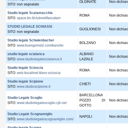
OLGINATE
Non dichiar
SITO: non segnalato
Studio legale Scatamacchia
ROMA
Non dichiar
SITO:
space.tin.it/clubnet/fascatam
STUDIO LEGALE SCHIASSI
GUGLIONESI
Non dichiar
SITO: non segnalato
Studio legale Schwienbacher
BOLZANO
Non dichiar
SITO:
www.buergernetz.com/kanzlei
studio legale scialanca
ALBANO
Non dichiar
SITO:
www.studiolegalescialanca.it
LAZIALE
Studio legale Scioscia
ROMA
Non dichiar
SITO:
web.tiscalinet.it/avv-scioscia
Studio legale Scipione
CHIETI
Non dichiar
SITO:
www.studioscipione.it
BARCELLONA
Studio Legale Scoglio
POZZO DI
Non dichiar
SITO:
www.studiolegalescoglio.cjb.net
GOTTO
Studio Legale Scognamiglio
NAPOLI
Non dichiar
SITO:
www.studiolegalescognamiglio.com/
Studio legale Scoppa