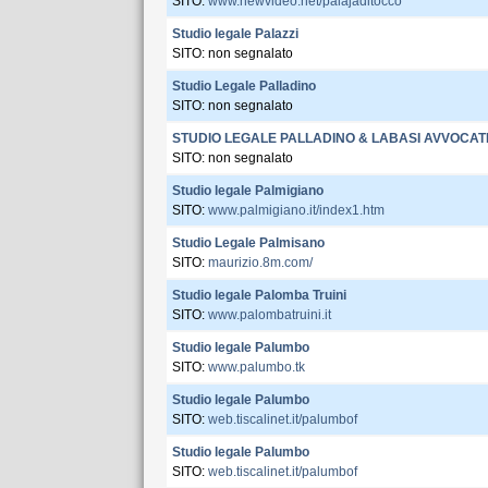
SITO:
www.newvideo.net/palajaditocco
Studio legale Palazzi
SITO: non segnalato
Studio Legale Palladino
SITO: non segnalato
STUDIO LEGALE PALLADINO & LABASI AVVOCAT
SITO: non segnalato
Studio legale Palmigiano
SITO:
www.palmigiano.it/index1.htm
Studio Legale Palmisano
SITO:
maurizio.8m.com/
Studio legale Palomba Truini
SITO:
www.palombatruini.it
Studio legale Palumbo
SITO:
www.palumbo.tk
Studio legale Palumbo
SITO:
web.tiscalinet.it/palumbof
Studio legale Palumbo
SITO:
web.tiscalinet.it/palumbof