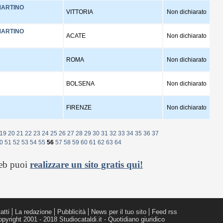
MARTINO
VITTORIA
Non dichiarato
MARTINO
ACATE
Non dichiarato
ROMA
Non dichiarato
BOLSENA
Non dichiarato
FIRENZE
Non dichiarato
19
20
21
22
23
24
25
26
27
28
29
30
31
32
33
34
35
36
37
0
51
52
53
54
55
56
57
58
59
60
61
62
63
64
web puoi
realizzare un sito gratis qui!
atti
La redazione
Pubblicità
News per il tuo sito
Feed rss
pyright 2001 - 2018 Studiocataldi.it - Quotidiano giuridico