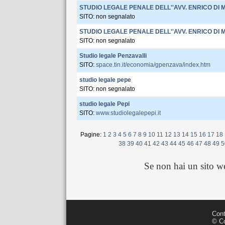
STUDIO LEGALE PENALE DELL''AVV. ENRICO DI 
SITO: non segnalato
STUDIO LEGALE PENALE DELL''AVV. ENRICO DI 
SITO: non segnalato
Studio legale Penzavalli
SITO:
space.tin.it/economia/gpenzava/index.htm
studio legale pepe
SITO: non segnalato
studio legale Pepi
SITO:
www.studiolegalepepi.it
Pagine:
1
2
3
4
5
6
7
8
9
10
11
12
13
14
15
16
17
18
38
39
40
41
42
43
44
45
46
47
48
49
5
Se non hai un sito 
Cont
© Co