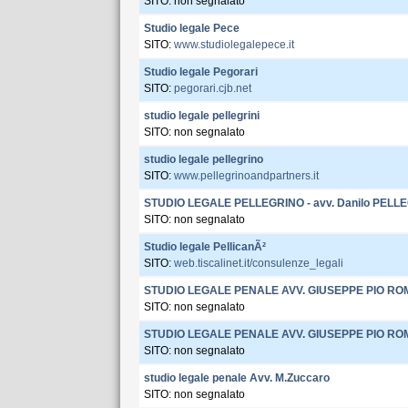
SITO: non segnalato
Studio legale Pece
SITO:
www.studiolegalepece.it
Studio legale Pegorari
SITO:
pegorari.cjb.net
studio legale pellegrini
SITO: non segnalato
studio legale pellegrino
SITO:
www.pellegrinoandpartners.it
STUDIO LEGALE PELLEGRINO - avv. Danilo PELL
SITO: non segnalato
Studio legale PellicanÃ²
SITO:
web.tiscalinet.it/consulenze_legali
STUDIO LEGALE PENALE AVV. GIUSEPPE PIO R
SITO: non segnalato
STUDIO LEGALE PENALE AVV. GIUSEPPE PIO R
SITO: non segnalato
studio legale penale Avv. M.Zuccaro
SITO: non segnalato