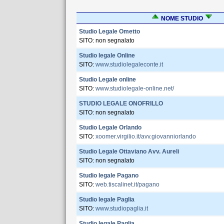
NOME STUDIO
Studio Legale Ometto
SITO: non segnalato
Studio legale Online
SITO:
www.studiolegaleconte.it
Studio Legale online
SITO:
www.studiolegale-online.net/
STUDIO LEGALE ONOFRILLO
SITO: non segnalato
Studio Legale Orlando
SITO:
xoomer.virgilio.it/avv.giovanniorlando
Studio Legale Ottaviano Avv. Aureli
SITO: non segnalato
Studio legale Pagano
SITO:
web.tiscalinet.it/pagano
Studio legale Paglia
SITO:
www.studiopaglia.it
Studio legale Paglia