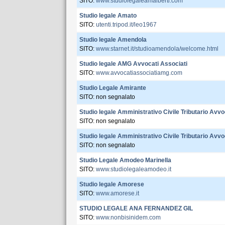
SITO:
www.studiolegaleamalberti.com
Studio legale Amato
SITO:
utenti.tripod.it/leo1967
Studio legale Amendola
SITO:
www.starnet.it/studioamendola/welcome.html
Studio legale AMG Avvocati Associati
SITO:
www.avvocatiassociatiamg.com
Studio Legale Amirante
SITO: non segnalato
Studio legale Amministrativo Civile Tributario Av
SITO: non segnalato
Studio legale Amministrativo Civile Tributario Av
SITO: non segnalato
Studio Legale Amodeo Marinella
SITO:
www.studiolegaleamodeo.it
Studio legale Amorese
SITO:
www.amorese.it
STUDIO LEGALE ANA FERNANDEZ GIL
SITO:
www.nonbisinidem.com