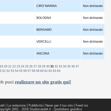
CIRO' MARINA
Non dichiarato
BOLOGNA
Non dichiarato
BERGAMO
Non dichiarato
VERCELLI
Non dichiarato
ANCONA
Non dichiarato
19
20
21
22
23
24
25
26
27
28
29
30
31
32
33
34
35
36
37
0
51
52
53
54
55
56
57
58
59
60
61
62
63
64
web puoi
realizzare un sito gratis qui!
atti
La redazione
Pubblicità
News per il tuo sito
Feed rss
pyright 2001 - 2018 Studiocataldi.it - Quotidiano giuridico