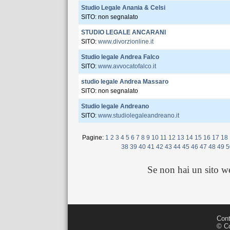
Studio Legale Anania & Celsi
SITO: non segnalato
STUDIO LEGALE ANCARANI
SITO:
www.divorzionline.it
Studio legale Andrea Falco
SITO:
www.avvocatofalco.it
studio legale Andrea Massaro
SITO: non segnalato
Studio legale Andreano
SITO:
www.studiolegaleandreano.it
Pagine:
1
2
3
4
5
6
7
8
9
10
11
12
13
14
15
16
17
18
38
39
40
41
42
43
44
45
46
47
48
49
5
Se non hai un sito 
Cont
© Co