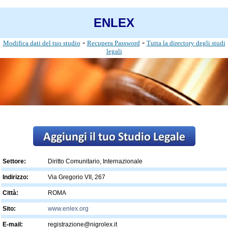
ENLEX
-
-
Modifica dati del tuo studio
Recupera Password
Tutta la directory degli studi
legali
Settore:
Diritto Comunitario, Internazionale
Indirizzo:
Via Gregorio VII, 267
Città:
ROMA
Sito:
www.enlex.org
E-mail:
registrazione@nigrolex.it