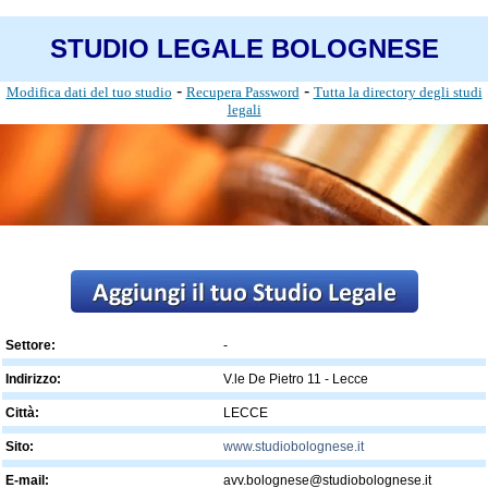
STUDIO LEGALE BOLOGNESE
-
-
Modifica dati del tuo studio
Recupera Password
Tutta la directory degli studi
legali
Settore:
-
Indirizzo:
V.le De Pietro 11 - Lecce
Città:
LECCE
Sito:
www.studiobolognese.it
E-mail:
avv.bolognese@studiobolognese.it