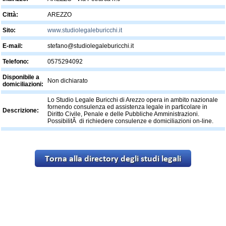
Città:
AREZZO
Sito:
www.studiolegaleburicchi.it
E-mail:
stefano@studiolegaleburicchi.it
Telefono:
0575294092
Disponibile a
Non dichiarato
domiciliazioni:
Lo Studio Legale Buricchi di Arezzo opera in ambito nazionale
fornendo consulenza ed assistenza legale in particolare in
Descrizione:
Diritto Civile, Penale e delle Pubbliche Amministrazioni.
PossibilitÃ di richiedere consulenze e domiciliazioni on-line.